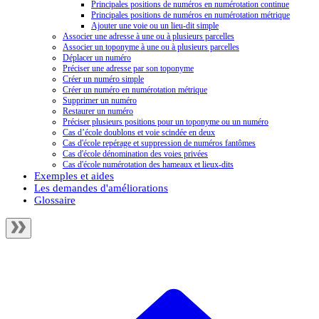
Principales positions de numéros en numérotation continue
Principales positions de numéros en numérotation métrique
Ajouter une voie ou un lieu-dit simple
Associer une adresse à une ou à plusieurs parcelles
Associer un toponyme à une ou à plusieurs parcelles
Déplacer un numéro
Préciser une adresse par son toponyme
Créer un numéro simple
Créer un numéro en numérotation métrique
Supprimer un numéro
Restaurer un numéro
Préciser plusieurs positions pour un toponyme ou un numéro
Cas d’école doublons et voie scindée en deux
Cas d'école repérage et suppression de numéros fantômes
Cas d'école dénomination des voies privées
Cas d'école numérotation des hameaux et lieux-dits
Exemples et aides
Les demandes d'améliorations
Glossaire