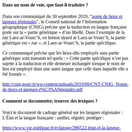
Dans un nom de voie, que faut-il traduire ?
Dans son communiqué du 30 septembre 2019, "
noms de lieux et
langues régionales
", le Conseil national de l’Information
géographique (CNIG) précise que la traduction en langue française
porte sur la « partie générique » d’un libellé. Dans l’exemple de la
rue Laez-ar-Vourc’h, en breton straed ar Laez-ar-Vourc’h
,
la partie
générique est « rue », et Laez-ar-Vourc’h, la partie spécifique.
Ce communiqué précise que les lieux-dits employés sans partie
générique sont transmis tel quels : « Cette partie spécifique n’est pas
sujette à la traduction et elle demeure inchangée lorsque le nom de
lieu est employé dans une autre langue que celle dans laquelle elle a
été formée ».
http://cnig.gouv.fr/wp-content/uploads/2019/09/CNT-CNIG_Noms-
de-lieux-et-langues-r%C3%A9gionales.pdf
Comment se documenter, trouver des lexiques ?
Voici le document de cadrage général sur les langues régionales :
L'État et la langue française : unifier, réguler, protéger :
https://www.vie-publique.fr/eclairage/286522-letat-et-la-langue-